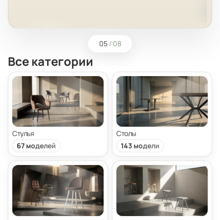
05
/
08
Все категории
Стулья
Столы
67 моделей
143 модели