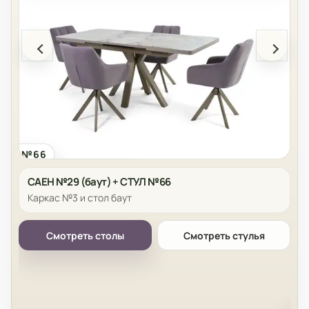
АЕН №29
ТУЛ №66
САЕН №29 (баут) + СТУЛ №66
Каркас №3 и стол баут
САЕН №
СТУЛ №
Смотреть столы
Смотреть стулья
С
К