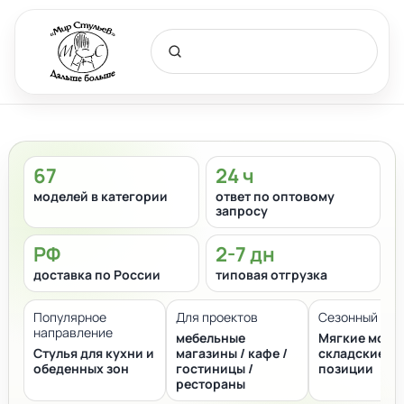
67
24 ч
моделей в категории
ответ по оптовому
запросу
РФ
2-7 дн
доставка по России
типовая отгрузка
Популярное
Для проектов
Сезонный фок
направление
мебельные
Мягкие моде
Стулья для кухни и
магазины / кафе /
складские
обеденных зон
гостиницы /
позиции
рестораны