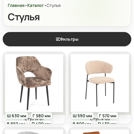
Главная
•
Каталог
•
Стулья
Стулья
Фильтры
Ш 630 мм
Г 580 мм
Ш 590 мм
Г 570 мм
Стул №81
Стул №80
В 850 мм
П 400 мм
В 800 мм
П 430 мм