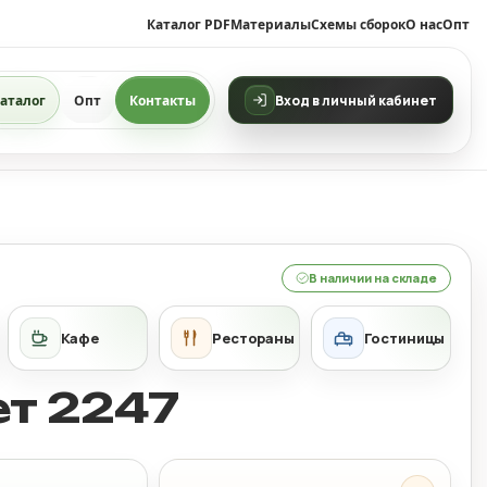
Каталог PDF
Материалы
Схемы сборок
О нас
Опт
аталог
Опт
Контакты
Вход в личный кабинет
В наличии на складе
ет 2247