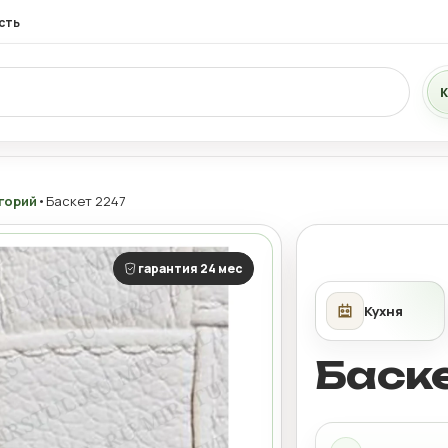
сть
К
горий
•
Баскет 2247
гарантия 24 мес
Баск