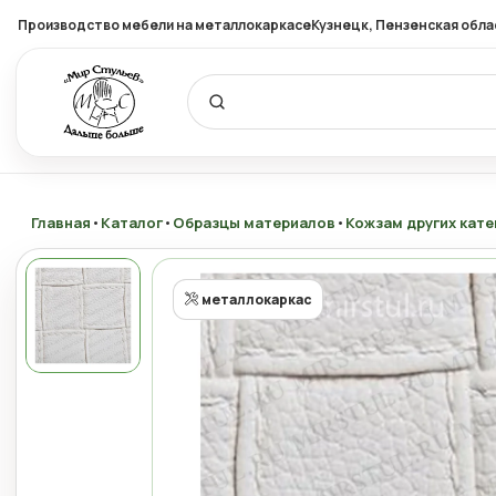
Производство мебели на металлокаркасе
Кузнецк, Пензенская обла
Главная
•
Каталог
•
Образцы материалов
•
Кожзам других кате
металлокаркас