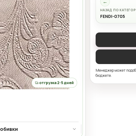
←
НАЗАД ПО КАТЕГО
FENDI-0705
Менеджер может подобр
бюджете.
отгрузка 2-5 дней
 обивки