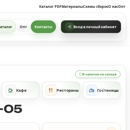
Каталог PDF
Материалы
Схемы сборок
О нас
Опт
аталог
Опт
Контакты
Вход в личный кабинет
В наличии на складе
-05