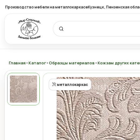
Производство мебели на металлокаркасе
Кузнецк, Пензенская обла
Главная
•
Каталог
•
Образцы материалов
•
Кожзам других кате
металлокаркас