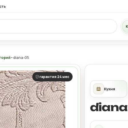
сть
К
горий
•
diana-05
гарантия 24 мес
diana