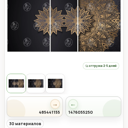
отгрузка 2-5 дней
→
←
485441155
1476055250
30 материалов