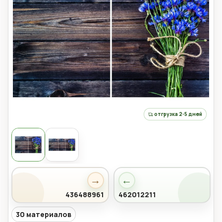
отгрузка 2-5 дней
→
←
436488961
462012211
30 материалов