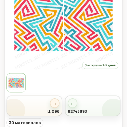
отгрузка 2-5 дней
→
←
Ц 096
82745893
30 материалов