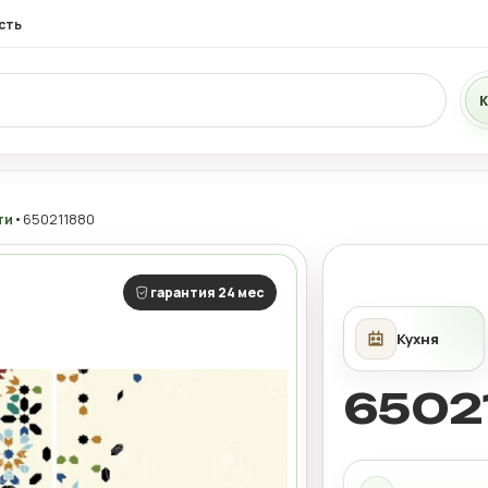
сть
К
ти
•
650211880
гарантия 24 мес
6502