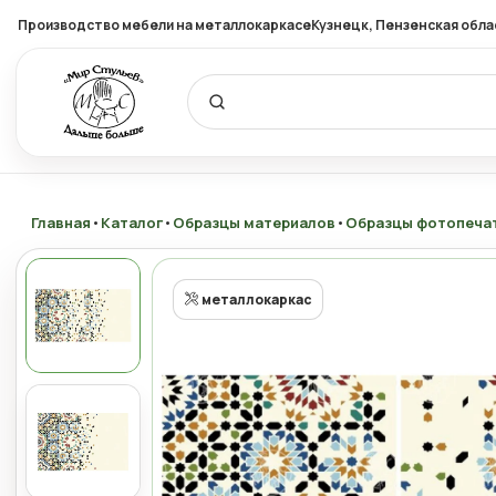
Производство мебели на металлокаркасе
Кузнецк, Пензенская обла
Главная
•
Каталог
•
Образцы материалов
•
Образцы фотопеча
металлокаркас