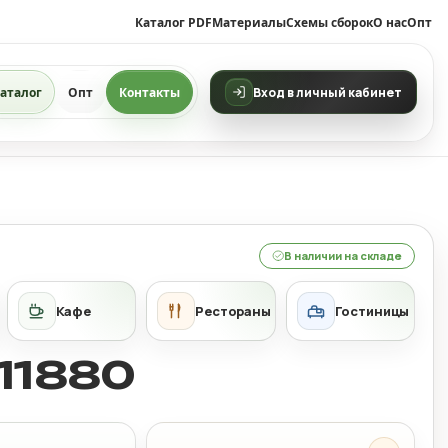
Каталог PDF
Материалы
Схемы сборок
О нас
Опт
аталог
Опт
Контакты
Вход в личный кабинет
В наличии на складе
11880