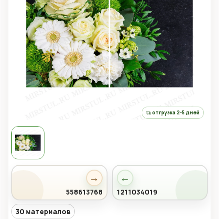
отгрузка 2-5 дней
→
←
558613768
1211034019
30 материалов