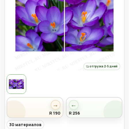
отгрузка 2-5 дней
→
←
R 190
R 256
30 материалов