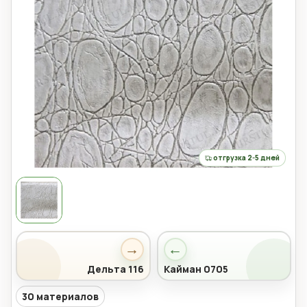
отгрузка 2-5 дней
→
←
Дельта 116
Кайман 0705
30 материалов