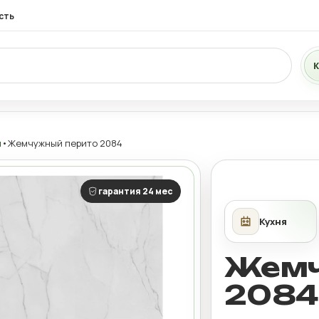
сть
К
я
•
Жемчужный перито 2084
гарантия 24 мес
Жемч
2084