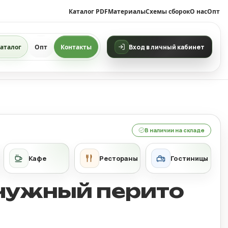
Каталог PDF
Материалы
Схемы сборок
О нас
Опт
аталог
Опт
Контакты
Вход в личный кабинет
В наличии на складе
ужный перито